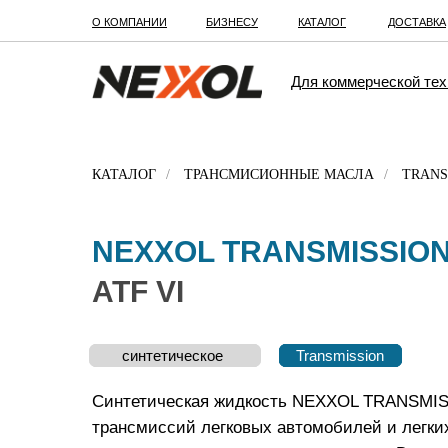
О КОМПАНИИ
БИЗНЕСУ
КАТАЛОГ
ДОСТАВКА
Для коммерческой тех
КАТАЛОГ
/
ТРАНСМИСИОННЫЕ МАСЛА
/
TRANS
NEXXOL TRANSMISSIO
ATF VI
синтетическое
синтетическое
синтетическое
минеральное
Transmission
Transmission
Transmission
Transmission
Синтетическая жидкость NEXXOL TRANSMISS
трансмиссий легковых автомобилей и легки