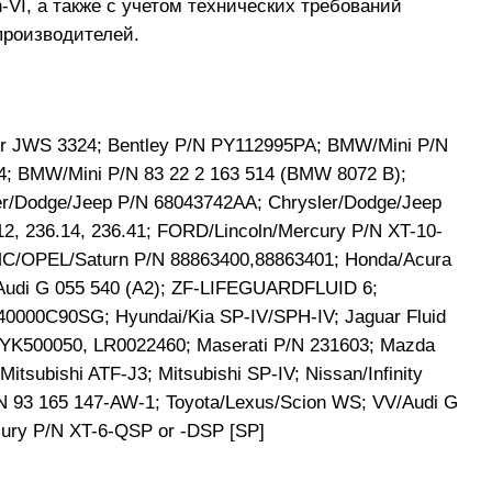
-VI, а также с учетом технических требований
производителей.
ner JWS 3324; Bentley P/N PY112995PA; BMW/Mini P/N
14; BMW/Mini P/N 83 22 2 163 514 (BMW 8072 B);
er/Dodge/Jeep P/N 68043742AA; Chrysler/Dodge/Jeep
2, 236.14, 236.41; FORD/Lincoln/Mercury P/N XT-10-
/OPEL/Saturn P/N 88863400,88863401; Honda/Acura
Audi G 055 540 (A2); ZF-LIFEGUARDFLUID 6;
40000C90SG; Hyundai/Kia SP-IV/SPH-IV; Jaguar Fluid
TYK500050, LR0022460; Maserati P/N 231603; Mazda
subishi ATF-J3; Mitsubishi SP-IV; Nissan/Infinity
/N 93 165 147-AW-1; Toyota/Lexus/Scion WS; VV/Audi G
cury P/N XT-6-QSP or -DSP [SP]