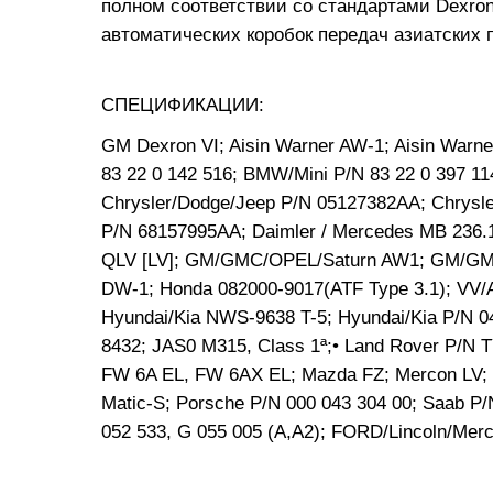
полном соответствии со стандартами Dexron
автоматических коробок передач азиатских 
СПЕЦИФИКАЦИИ:
GM Dexron VI; Aisin Warner AW-1; Aisin War
83 22 0 142 516; BMW/Mini P/N 83 22 0 397 1
Chrysler/Dodge/Jeep P/N 05127382AA; Chrysl
P/N 68157995AA; Daimler / Mercedes MB 236.1
QLV [LV]; GM/GMC/OPEL/Saturn AW1; GM/GMC
DW-1; Honda 082000-9017(ATF Type 3.1); VV/
Hyundai/Kia NWS-9638 T-5; Hyundai/Kia P/N 0
8432; JAS0 M315, Class 1ª;• Land Rover P/N 
FW 6A EL, FW 6AX EL; Mazda FZ; Mercon LV; Mit
Matic-S; Porsche P/N 000 043 304 00; Saab P
052 533, G 055 005 (A,A2); FORD/Lincoln/Mer