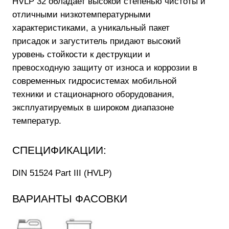
ВАРИАНТЫ ФАСОВКИ
20 л
180 кг
СКАЧАТЬ TDS
* Настоящие значения типичны для текущего
производства. Данные не содержат гарантии
свойств или обеспечения пригодности для
особого применения. Действующие правовые
положения и предписания, касающиеся
обращения с продуктом и его применения,
должны соблюдаться самим получателем
наших продуктов. Продукты NEXXOL
беспрерывно совершенствуются и оставляют
за собой право изменять любые технические
данные в настоящей информации о продукте в
любое время и без предварительного
уведомления.