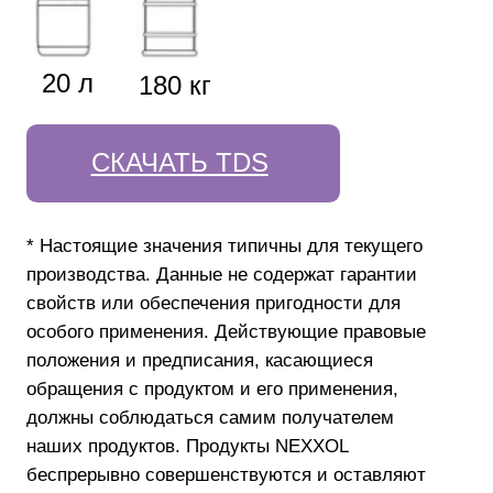
8-800-302-47-37
звонок по России бесплатный
sale@nexxolrus.com
партнёрам
Стать партнером
Бизнесу
О компании
Новости
Где купить
Контакты