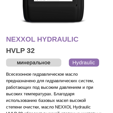
HVLP 32
минеральное
Hydraulic
Всесезонное гидравлическое масло
предназначено для гидравлических систем,
работающих под высоким давлением и при
высоких температурах. Благодаря
использованию базовых масел высокой
степени очистки, масло NEXXOL Hydraulic
HVLP 32 обладает высокой степенью чистоты и
отличными низкотемпературными
характеристиками, а уникальный пакет
присадок и загуститель придают высокий
уровень стойкости к деструкции и
превосходную защиту от износа и коррозии в
современных гидросистемах мобильной
техники и стационарного оборудования,
эксплуатируемых в широком диапазоне
температур.
СПЕЦИФИКАЦИИ:
DIN 51524 Part III (HVLP)