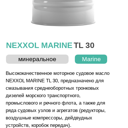
минеральное
Marine
Marine
Высококачественное моторное судовое масло
NEXXOL MARINE TL 30, предназначено для
смазывания среднеоборотных тронковых
дизелей морского транспортного,
промыслового и речного флота, а также для
ряда судовых узлов и агрегатов (редукторы,
воздушные компрессоры, дейдвудных
устройств, коробок передач).
Благодаря использованию высокоочищенных
базовых масел и уникального пакета присадок,
масло NEXXOL MARINE TL 30 обладает
превосходной термической стабильностью,
антиокислительными, а также выдающимися
моющими свойствами, для надежной защиты
деталей цилиндро-поршневой группы от
образования отложений, при использовании
топлива с повышенным содержанием серы.
Судовое масло NEXXOL MARINE TL 30
обеспечивает низкий уровень износа, чистоту
двигателя, защиту его от ржавления и
безаварийную работу двигателя даже при
критических нагрузках.