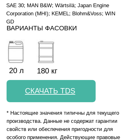
наших продуктов. Продукты NEXXOL
беспрерывно совершенствуются и оставляют
за собой право изменять любые технические
данные в настоящей информации о продукте в
любое время и без предварительного
уведомления.
8-800-302-47-37
звонок по России бесплатный
sale@nexxolrus.com
партнёрам
Стать партнером
Бизнесу
О компании