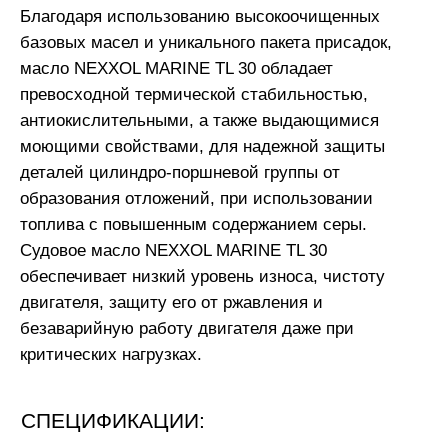
СПЕЦИФИКАЦИИ:
SAE 30; MAN B&W; Wärtsilä; Japan Engine
Corporation (MHI); KEMEL; Blohm&Voss; WIN
GD
ВАРИАНТЫ ФАСОВКИ
20 л
180 кг
СКАЧАТЬ TDS
* Настоящие значения типичны для текущего
производства. Данные не содержат гарантии
свойств или обеспечения пригодности для
особого применения. Действующие правовые
положения и предписания, касающиеся
обращения с продуктом и его применения,
должны соблюдаться самим получателем