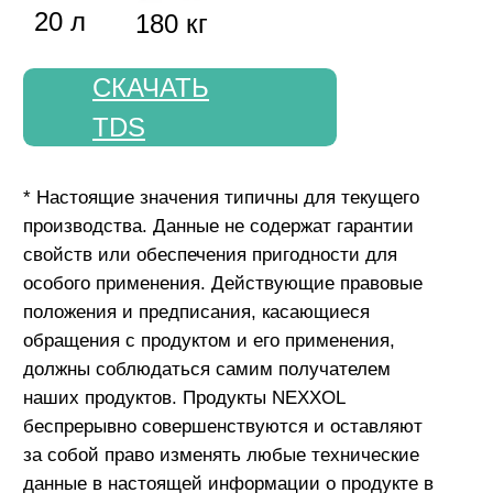
8-800-302-47-37
звонок по России бесплатный
sale@nexxolrus.com
партнёрам
Стать партнером
Бизнесу
О компании
Новости
Где купить
Контакты
Политика использования файлов cookie
Согласие на обработку персональных данных