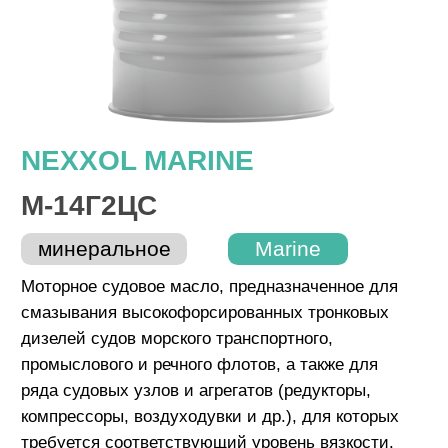
М-14Г2ЦС
минеральное
Marine
Моторное судовое масло, предназначенное для
смазывания высокофорсированных тронковых
дизелей судов морского транспортного,
промыслового и речного флотов, а также для
ряда судовых узлов и агрегатов (редукторы,
компрессоры, воздуходувки и др.), для которых
требуется соответствующий уровень вязкости.
Масло М-16Г2ЦС изготавливают на основе
высокоочищенных минеральных базовых
масел с добавлением уникального пакета
присадок. Обладают высокой степенью
защиты от износа, окисления и отличной
влагостойкостью.
СПЕЦИФИКАЦИИ:
API CC
ВАРИАНТЫ ФАСОВКИ