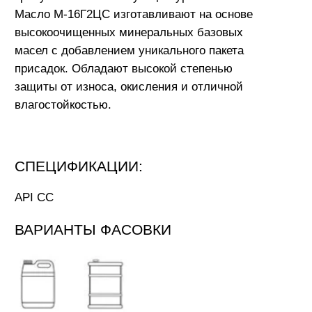
20 л
180 кг
СКАЧАТЬ
TDS
* Настоящие значения типичны для текущего
производства. Данные не содержат гарантии
свойств или обеспечения пригодности для
особого применения. Действующие правовые
положения и предписания, касающиеся
обращения с продуктом и его применения,
должны соблюдаться самим получателем
наших продуктов. Продукты NEXXOL
беспрерывно совершенствуются и оставляют
за собой право изменять любые технические
данные в настоящей информации о продукте в
любое время и без предварительного
уведомления.