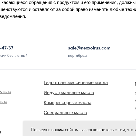
 касающиеся обращения с продуктом и его применения, должн
енствуются и оставляют за собой право изменять любые техн
уведомления.
-47-37
sale@nexxolrus.com
ссии бесплатный
партнёрам
Гидротрансмиссионные масла
масла
Индустриальные масла
асла
Компрессорные масла
Специальные масла
Охлаждающие жидкости
Пользуясь нашим сайтом, вы соглашаетесь с тем, что
а