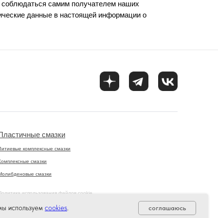
ы соблюдаться самим получателем наших
ические данные в настоящей информации о
Пластичные смазки
Литиевые комплексные смазки
Комплексные смазки
Молибденовые смазки
Политика использования файлов cookie
Согласие на обработку персональных данных
 мы используем
cookies
.
соглашаюсь
Политика конфиденциальности