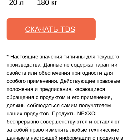
8-800-302-47-37
звонок по России бесплатный
sale@nexxolrus.com
партнёрам
Стать партнером
Бизнесу
О компании
Новости
Где купить
Контакты
Политика использования файлов cookie
Согласие на обработку персональных данных