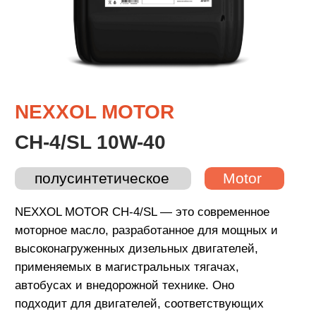
CH-4/SL 10W-40
полусинтетическое
Motor
NEXXOL MOTOR CH-4/SL — это современное
моторное масло, разработанное для мощных и
высоконагруженных дизельных двигателей,
применяемых в магистральных тягачах,
автобусах и внедорожной технике. Оно
подходит для двигателей, соответствующих
экологическим стандартам Евро-3 и ниже,
выпускаемых ведущими производителями из
Европы, Азии, США, а также для техники МАЗ
и КАМАЗ.
СПЕЦИФИКАЦИИ:
API CH-4/SL; ACEA E3; MB 228.3; MAN M3275-1;
Volvo VDS-2; Renault RDL; MTU Category 2;
Cummins CES 20077; Mack EO-M; Deutz DQC II-
10; АО «КАМАЗ»; ПАО «Автодизель» (ЯМЗ)
ВАРИАНТЫ ФАСОВКИ