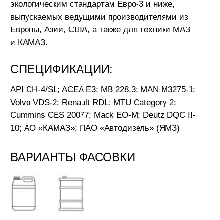
20 л
180 кг
СКАЧАТЬ TDS
* Настоящие значения типичны для текущего
производства. Данные не содержат гарантии
свойств или обеспечения пригодности для
особого применения. Действующие правовые
положения и предписания, касающиеся
обращения с продуктом и его применения,
должны соблюдаться самим получателем
наших продуктов. Продукты NEXXOL
беспрерывно совершенствуются и оставляют
за собой право изменять любые технические
данные в настоящей информации о продукте в
любое время и без предварительного
уведомления.