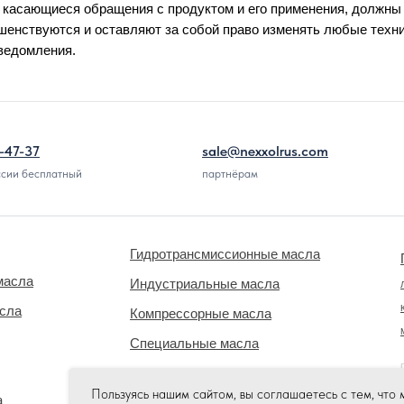
 касающиеся обращения с продуктом и его применения, должн
енствуются и оставляют за собой право изменять любые техн
уведомления.
-47-37
sale@nexxolrus.com
ссии бесплатный
партнёрам
Гидротрансмиссионные масла
масла
Индустриальные масла
асла
Компрессорные масла
Специальные масла
Охлаждающие жидкости
Пользуясь нашим сайтом, вы соглашаетесь с тем, что
а