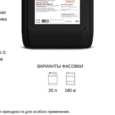
жая
лива
-3;
at
ВАРИАНТЫ ФАСОВКИ
20 л
180 кг
я пригодности для особого применения.