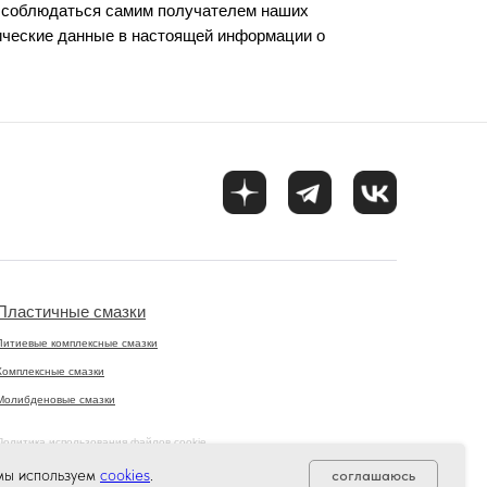
ы соблюдаться самим получателем наших
ические данные в настоящей информации о
Пластичные смазки
Литиевые комплексные смазки
Комплексные смазки
Молибденовые смазки
Политика использования файлов cookie
Согласие на обработку персональных данных
 мы используем
cookies
.
соглашаюсь
Политика конфиденциальности