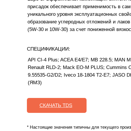
присадок обеспечивает применимость в са
уникального уровня эксплуатационных свой
образование углеродных отложений и лаков 
(5W-30 и 10W-30) за счет пониженной вязко
СПЕЦИФИКАЦИИ:
API CI-4 Plus; ACEA E4/Е7; МB 228.5; MAN M 
Renault RLD-2; Mack EO-M PLUS; Cummins CES
9.55535-G2/D2; Iveco 18-1804 T2-E7; JASO
(ЯМЗ)
СКАЧАТЬ TDS
* Настоящие значения типичны для текущего произ