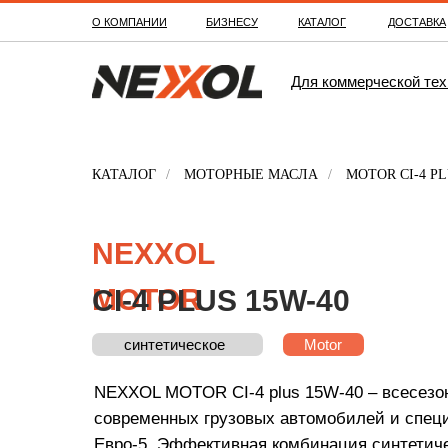
О КОМПАНИИ
БИЗНЕСУ
КАТАЛОГ
ДОСТАВКА
Для коммерческой тех
КАТАЛОГ
/
МОТОРНЫЕ МАСЛА
/
MOTOR CI-4 PL
NEXXOL
MOTOR
CI-4 PLUS 15W-40
синтетическое
минеральное
ТП-22С
Motor
NEXXOL MOTOR CI-4 plus 15W-40 – всесезон
современных грузовых автомобилей и специ
Евро-5. Эффективная комбинация синтетиче