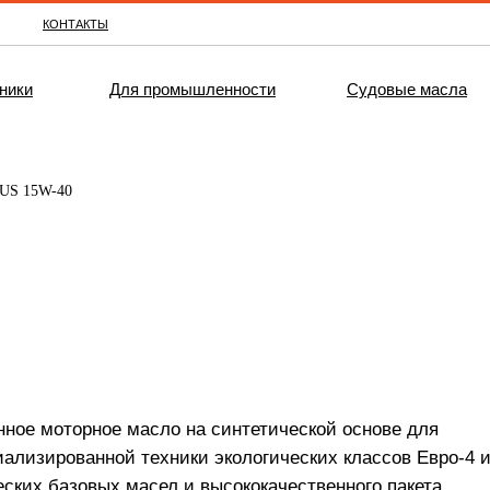
КОНТАКТЫ
ники
Для промышленности
Судовые масла
US 15W-40
ное моторное масло на синтетической основе для
ализированной техники экологических классов Евро-4 
ских базовых масел и высококачественного пакета