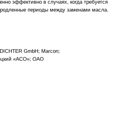
нно эффективно в случаях, когда требуется
 продленные периоды между заменами масла.
RDICHTER GmbH; Marcon;
ецкий «АСО»; ОАО