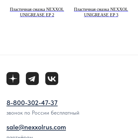
звонок по России бесплатный
Пластичная смазка NEXXOL
Пластичная смазка NEXXOL
sale@nexxolrus.com
UNIGREASE EP 2
UNIGREASE EP 3
партнёрам
Стать партнером
Бизнесу
О компании
Новости
Где купить
Контакты
Политика использования файлов cookie
Согласие на обработку персональных данных
Политика конфиденциальности